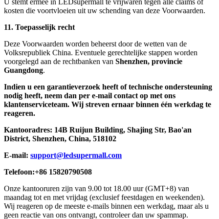
U stemt ermee in LEDsupermall te vrijwaren tegen alle claims of
kosten die voortvloeien uit uw schending van deze Voorwaarden.
11. Toepasselijk recht
Deze Voorwaarden worden beheerst door de wetten van de
Volksrepubliek China. Eventuele gerechtelijke stappen worden
voorgelegd aan de rechtbanken van
Shenzhen, provincie
Guangdong
.
Indien u een garantieverzoek heeft of technische ondersteuning
nodig heeft, neem dan per e-mail contact op met ons
klantenserviceteam. Wij streven ernaar binnen één werkdag te
reageren.
Kantooradres: 14B Ruijun Building, Shajing Str, Bao'an
District, Shenzhen, China, 518102
E-mail:
support@ledsupermall.com
Telefoon:+86 15820790508
Onze kantooruren zijn van 9.00 tot 18.00 uur (GMT+8) van
maandag tot en met vrijdag (exclusief feestdagen en weekenden).
Wij reageren op de meeste e-mails binnen een werkdag, maar als u
geen reactie van ons ontvangt, controleer dan uw spammap.