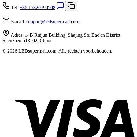
Tel:
+86 15820790508
E-mail:
support
@
ledsupermall.com
Adres:
14B Ruijun Building, Shajing Str, Bao'an District
Shenzhen 518102, China
© 2026 LEDsupermall.com. Alle rechten voorbehouden.