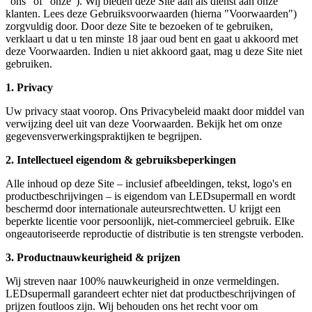
"ons" of "onze"). Wij bieden deze Site aan als dienst aan onze
klanten. Lees deze Gebruiksvoorwaarden (hierna "Voorwaarden")
zorgvuldig door. Door deze Site te bezoeken of te gebruiken,
verklaart u dat u ten minste 18 jaar oud bent en gaat u akkoord met
deze Voorwaarden. Indien u niet akkoord gaat, mag u deze Site niet
gebruiken.
1. Privacy
Uw privacy staat voorop. Ons Privacybeleid maakt door middel van
verwijzing deel uit van deze Voorwaarden. Bekijk het om onze
gegevensverwerkingspraktijken te begrijpen.
2. Intellectueel eigendom & gebruiksbeperkingen
Alle inhoud op deze Site – inclusief afbeeldingen, tekst, logo's en
productbeschrijvingen – is eigendom van LEDsupermall en wordt
beschermd door internationale auteursrechtwetten. U krijgt een
beperkte licentie voor persoonlijk, niet-commercieel gebruik. Elke
ongeautoriseerde reproductie of distributie is ten strengste verboden.
3. Productnauwkeurigheid & prijzen
Wij streven naar 100% nauwkeurigheid in onze vermeldingen.
LEDsupermall garandeert echter niet dat productbeschrijvingen of
prijzen foutloos zijn. Wij behouden ons het recht voor om