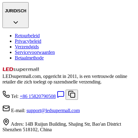
JURIDISCH
Retourbeleid
Privacybeleid
Verzendgids
Servicevoorwaarden
Betaalmethode
LEDsupermall.com, opgericht in 2011, is een vertrouwde online
retailer die zich toelegt op razendsnelle verzending.
Tel:
+86 15820790508
E-mail:
support
@
ledsupermall.com
Adres:
14B Ruijun Building, Shajing Str, Bao'an District
Shenzhen 518102, China