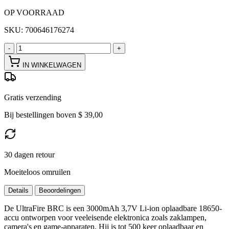
OP VOORRAAD
SKU:
700646176274
-
+
IN WINKELWAGEN
Gratis verzending
Bij bestellingen boven $ 39,00
30 dagen retour
Moeiteloos omruilen
Details
Beoordelingen
De UltraFire BRC is een 3000mAh 3,7V Li-ion oplaadbare 18650-
accu ontworpen voor veeleisende elektronica zoals zaklampen,
camera's en game-apparaten. Hij is tot 500 keer oplaadbaar en