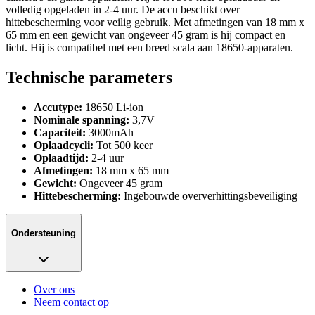
volledig opgeladen in 2-4 uur. De accu beschikt over
hittebescherming voor veilig gebruik. Met afmetingen van 18 mm x
65 mm en een gewicht van ongeveer 45 gram is hij compact en
licht. Hij is compatibel met een breed scala aan 18650-apparaten.
Technische parameters
Accutype:
18650 Li-ion
Nominale spanning:
3,7V
Capaciteit:
3000mAh
Oplaadcycli:
Tot 500 keer
Oplaadtijd:
2-4 uur
Afmetingen:
18 mm x 65 mm
Gewicht:
Ongeveer 45 gram
Hittebescherming:
Ingebouwde oververhittingsbeveiliging
Ondersteuning
Over ons
Neem contact op